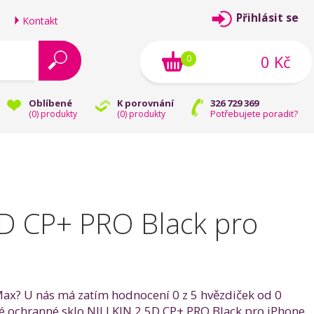
Přihlásit se
Kontakt
0 Kč
0
Oblíbené
K porovnání
326 729 369
Potřebujete poradit?
(
0
) produkty
(
0
) produkty
5D CP+ PRO Black pro
Max? U nás má zatím hodnocení 0 z 5 hvězdiček od 0
zené ochranné sklo NILLKIN 2.5D CP+ PRO Black pro iPhone