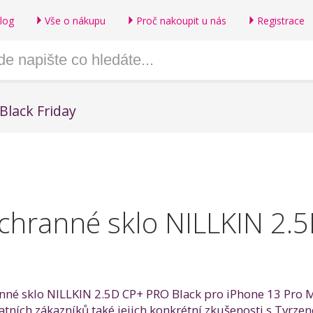
log
Vše o nákupu
Proč nakoupit u nás
Registrace
Black Friday
chranné sklo NILLKIN 2.
anné sklo NILLKIN 2.5D CP+ PRO Black pro iPhone 13 Pro 
statních zákazníků také jejich konkrétní zkušenosti s Tvr