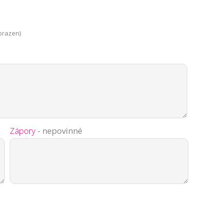
brazen)
Zápory
- nepovinné