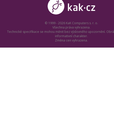
© 1999 - 2026 KaK Computers s. r. o.
Všechna práva vyhrazena.
Technické specifikace se mohou měnit bez výslovného upozornění. Obrá
informativní charakter.
Změna cen vyhrazena.