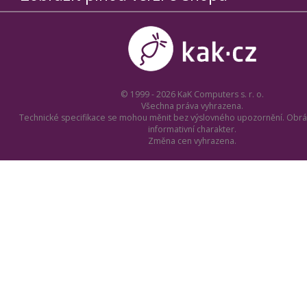
© 1999 - 2026 KaK Computers s. r. o.
Všechna práva vyhrazena.
Technické specifikace se mohou měnit bez výslovného upozornění. Obrá
informativní charakter.
Změna cen vyhrazena.