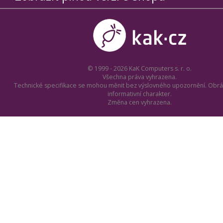
© 1999 - 2026 KaK Computers s. r. o.
Všechna práva vyhrazena.
Technické specifikace se mohou měnit bez výslovného upozornění. Obrá
informativní charakter.
Změna cen vyhrazena.