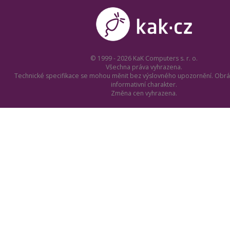
© 1999 - 2026 KaK Computers s. r. o.
Všechna práva vyhrazena.
Technické specifikace se mohou měnit bez výslovného upozornění. Obrá
informativní charakter.
Změna cen vyhrazena.