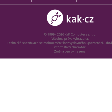
© 1999 - 2026 KaK Computers s. r. o.
Všechna práva vyhrazena.
Technické specifikace se mohou měnit bez výslovného upozornění. Obrá
informativní charakter.
Změna cen vyhrazena.