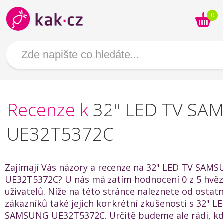
0
Recenze k
32" LED TV SA
UE32T5372C
Zajímají Vás názory a recenze na 32" LED TV SAM
UE32T5372C? U nás má zatím hodnocení 0 z 5 hvěz
uživatelů. Níže na této stránce naleznete od ostat
zákazníků také jejich konkrétní zkušenosti s 32" L
SAMSUNG UE32T5372C. Určitě budeme ale rádi, k