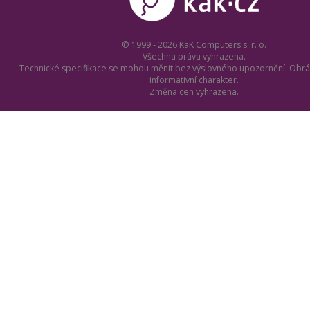
© 1999 - 2026 KaK Computers s. r. o.
Všechna práva vyhrazena.
Technické specifikace se mohou měnit bez výslovného upozornění. Obrá
informativní charakter.
Změna cen vyhrazena.