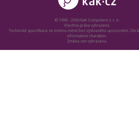
© 1999 - 2026 KaK Computers s. r. o.
Všechna práva vyhrazena.
Technické specifikace se mohou měnit bez výslovného upozornění. Obrá
informativní charakter.
Změna cen vyhrazena.