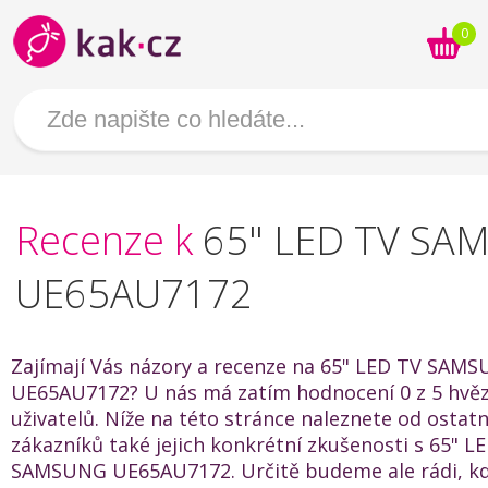
0
Recenze k
65" LED TV SA
UE65AU7172
Zajímají Vás názory a recenze na 65" LED TV SAM
UE65AU7172? U nás má zatím hodnocení 0 z 5 hvěz
uživatelů. Níže na této stránce naleznete od ostat
zákazníků také jejich konkrétní zkušenosti s 65" L
SAMSUNG UE65AU7172. Určitě budeme ale rádi, k