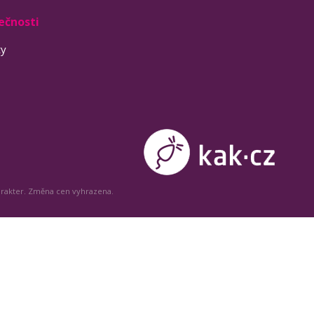
ečnosti
ty
arakter. Změna cen vyhrazena.