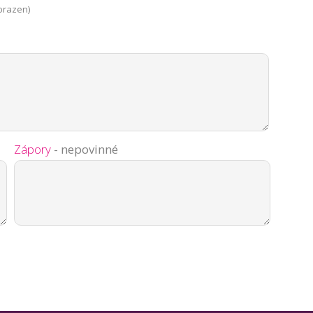
brazen)
Zápory
- nepovinné