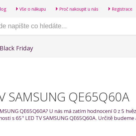
log
Vše o nákupu
Proč nakoupit u nás
Registrace
Black Friday
 TV SAMSUNG QE65Q60A
AMSUNG QE65Q60A? U nás má zatím hodnocení 0 z 5 hvězdič
ušenosti s 65" LED TV SAMSUNG QE65Q60A. Určitě budeme a