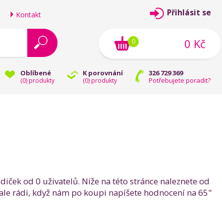
Přihlásit se
Kontakt
0 Kč
0
Oblíbené
K porovnání
326 729 369
Potřebujete poradit?
(
0
) produkty
(
0
) produkty
ek od 0 uživatelů. Níže na této stránce naleznete od
le rádi, když nám po koupi napíšete hodnocení na 65"