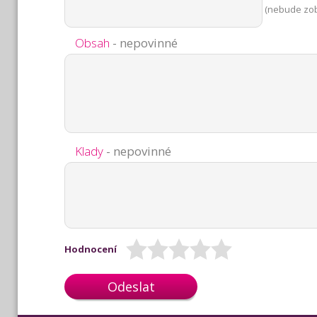
(nebude zo
Obsah
- nepovinné
Klady
- nepovinné
Hodnocení
Odeslat