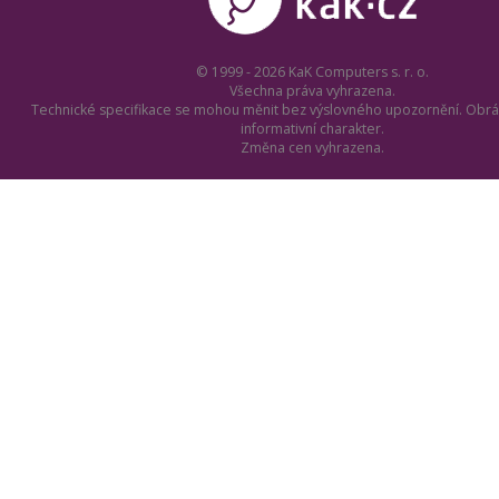
© 1999 - 2026 KaK Computers s. r. o.
Všechna práva vyhrazena.
Technické specifikace se mohou měnit bez výslovného upozornění. Obrá
informativní charakter.
Změna cen vyhrazena.