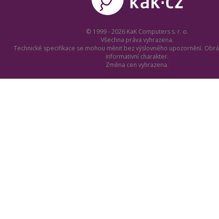
© 1999 - 2026 KaK Computers s. r. o.
Všechna práva vyhrazena.
Technické specifikace se mohou měnit bez výslovného upozornění. Obrá
informativní charakter.
Změna cen vyhrazena.