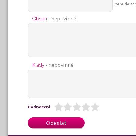
(nebude zo
Obsah
- nepovinné
Klady
- nepovinné
Hodnocení
Odeslat