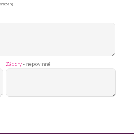
brazen)
Zápory
- nepovinné