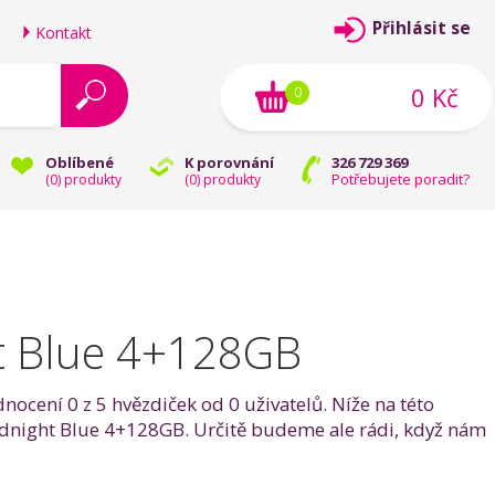
Přihlásit se
Kontakt
0 Kč
0
Oblíbené
K porovnání
326 729 369
Potřebujete poradit?
(
0
) produkty
(
0
) produkty
ht Blue 4+128GB
ocení 0 z 5 hvězdiček od 0 uživatelů. Níže na této
 Midnight Blue 4+128GB. Určitě budeme ale rádi, když nám