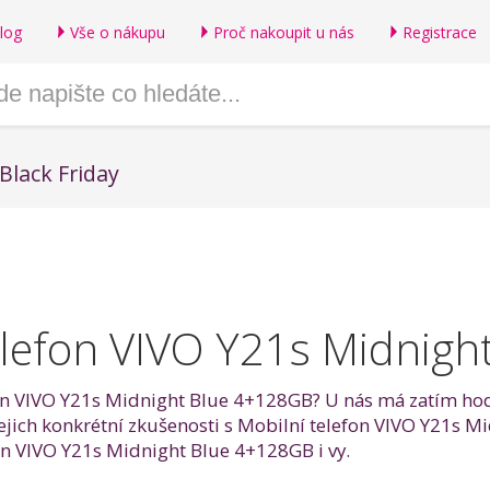
log
Vše o nákupu
Proč nakoupit u nás
Registrace
Black Friday
elefon VIVO Y21s Midnig
fon VIVO Y21s Midnight Blue 4+128GB? U nás má zatím hodn
 jejich konkrétní zkušenosti s Mobilní telefon VIVO Y21s
on VIVO Y21s Midnight Blue 4+128GB i vy.