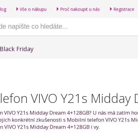
log
Vše o nákupu
Proč nakoupit u nás
Registrace
Black Friday
elefon VIVO Y21s Midda
fon VIVO Y21s Midday Dream 4+128GB? U nás má zatím hodn
 jejich konkrétní zkušenosti s Mobilní telefon VIVO Y21
on VIVO Y21s Midday Dream 4+128GB i vy.