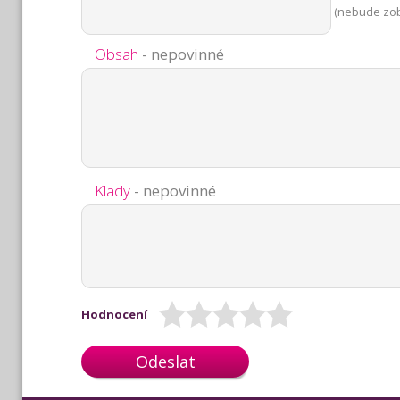
(nebude zo
Obsah
- nepovinné
Klady
- nepovinné
Hodnocení
Odeslat