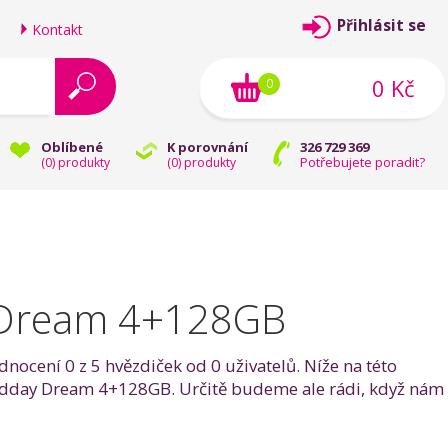
Přihlásit se
Kontakt
0 Kč
0
Oblíbené
K porovnání
326 729 369
Potřebujete poradit?
(
0
) produkty
(
0
) produkty
y Dream 4+128GB
ocení 0 z 5 hvězdiček od 0 uživatelů. Níže na této
s Midday Dream 4+128GB. Určitě budeme ale rádi, když nám