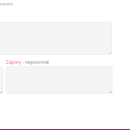
brazen)
Zápory
- nepovinné