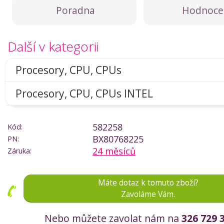
Poradna
Hodnoce
Další v kategorii
Procesory, CPU, CPUs
Procesory, CPU, CPUs INTEL
582258
Kód:
BX80768225
PN:
24 měsíců
Záruka:
Máte dotaz k tomuto zboží?
Zavoláme Vám.
Nebo můžete zavolat nám na
326 729 