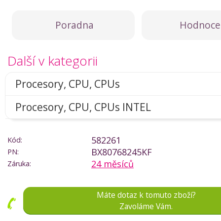
Poradna
Hodnoce
Další v kategorii
Procesory, CPU, CPUs
Procesory, CPU, CPUs INTEL
582261
Kód:
BX80768245KF
PN:
24 měsíců
Záruka:
Máte dotaz k tomuto zboží?
Zavoláme Vám.