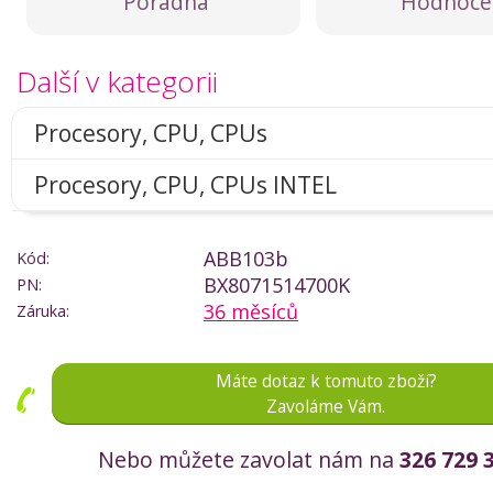
Poradna
Hodnoce
Další v kategorii
Procesory, CPU, CPUs
Procesory, CPU, CPUs INTEL
ABB103b
Kód:
BX8071514700K
PN:
36 měsíců
Záruka:
Máte dotaz k tomuto zboží?
Zavoláme Vám.
Nebo můžete zavolat nám na
326 729 