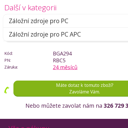
Další v kategorii
Záložní zdroje pro PC
Záložní zdroje pro PC APC
BGA294
Kód:
RBC5
PN:
24 měsíců
Záruka:
Máte dotaz k tomuto zboží?
Zavoláme Vám.
Nebo můžete zavolat nám na
326 729 