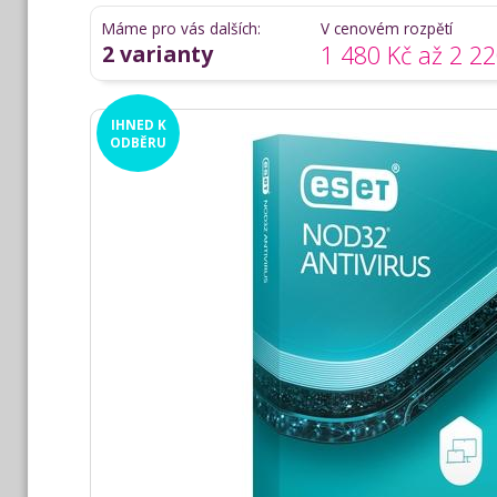
Máme pro vás dalších:
V cenovém rozpětí
2 varianty
1 480 Kč až 2 22
IHNED
K
ODBĚRU