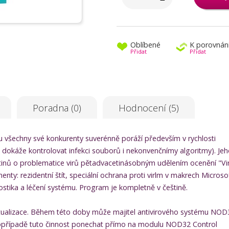
Oblíbené
K porovnán
Přidat
Přidat
Poradna (0)
Hodnocení (5)
hu všechny své konkurenty suverénně poráží především v rychlosti
m dokáže kontrolovat infekci souborů i nekonvenčnímy algoritmy). Je
letinů o problematice virů pětadvacetinásobným udělením ocenění "Vi
nty: rezidentní štít, speciální ochrana proti virlm v makrech Microso
stika a léčení systému. Program je kompletně v češtině.
ktualizace. Během této doby může majitel antivirového systému NOD
 popřípadě tuto činnost ponechat přímo na modulu NOD32 Control