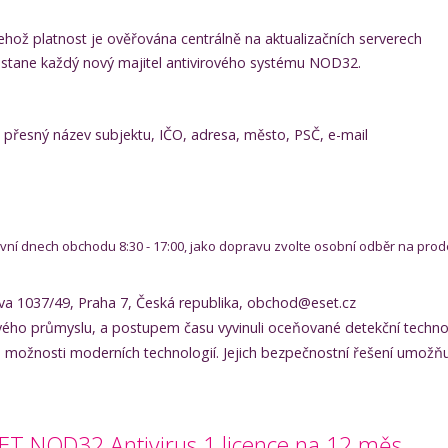
hož platnost je ověřována centrálně na aktualizačních serverech
dostane každý nový majitel antivirového systému NOD32.
: přesný název subjektu, IČO, adresa, město, PSČ, e-mail
covní dnech obchodu 8:30 - 17:00, jako dopravu zvolte osobní odběr na prod
ova 1037/49, Praha 7, Česká republika, obchod@eset.cz
ového průmyslu, a postupem času vyvinuli oceňované detekční techno
 možnosti moderních technologií. Jejich bezpečnostní řešení umožňu
SET NOD32 Antivirus 1 licence na 12 měs.