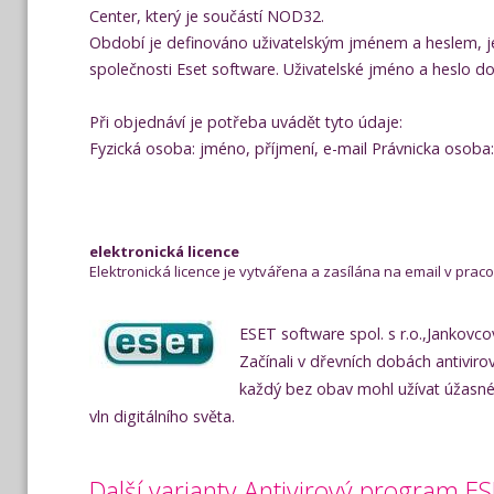
Center, který je součástí NOD32.
Období je definováno uživatelským jménem a heslem, je
společnosti Eset software. Uživatelské jméno a heslo 
Při objednáví je potřeba uvádět tyto údaje:
Fyzická osoba: jméno, příjmení, e-mail Právnicka osoba
elektronická licence
Elektronická licence je vytvářena a zasílána na email v pra
ESET software spol. s r.o.,Jankovc
Začínali v dřevních dobách antivir
každý bez obav mohl užívat úžasné
vln digitálního světa.
Další varianty Antivirový program E