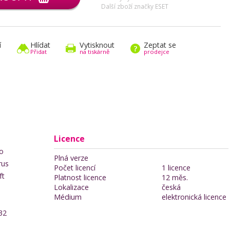
Další zboží značky ESET
í
Hlídat
Vytisknout
Zeptat se
Přidat
na tiskárně
prodejce
Licence
ho
Plná verze
rus
Počet licencí
1 licence
ft
Platnost licence
12 měs.
Lokalizace
česká
Médium
elektronická licence
32