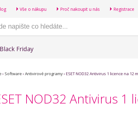
log
Vše o nákupu
Proč nakoupit u nás
Registrace
Black Friday
e
›
Software
›
Antivirové programy
›
ESET NOD32 Antivirus 1 licence na 12 m
ESET NOD32 Antivirus 1 l