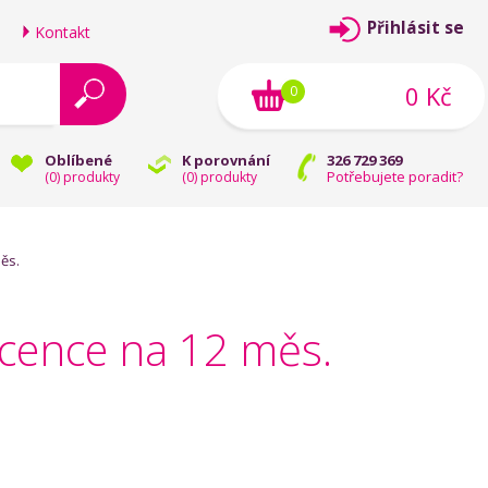
Přihlásit se
Kontakt
0 Kč
0
Oblíbené
K porovnání
326 729 369
Potřebujete poradit?
(
0
) produkty
(
0
) produkty
ěs.
icence na 12 měs.