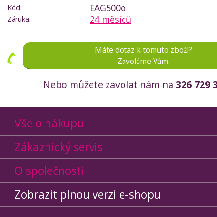
EAG500o
Kód:
24 měsíců
Záruka:
Máte dotaz k tomuto zboží?
Zavoláme Vám.
Nebo můžete zavolat nám na
326 729 
Vše o nákupu
Zákaznický servis
O společnosti
Zobrazit plnou verzi e-shopu