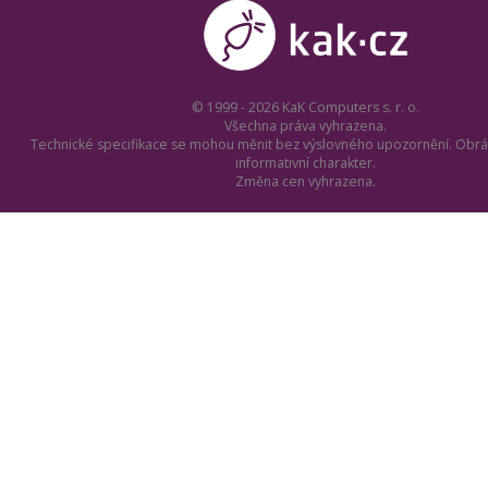
© 1999 - 2026 KaK Computers s. r. o.
Všechna práva vyhrazena.
Technické specifikace se mohou měnit bez výslovného upozornění. Obrá
informativní charakter.
Změna cen vyhrazena.