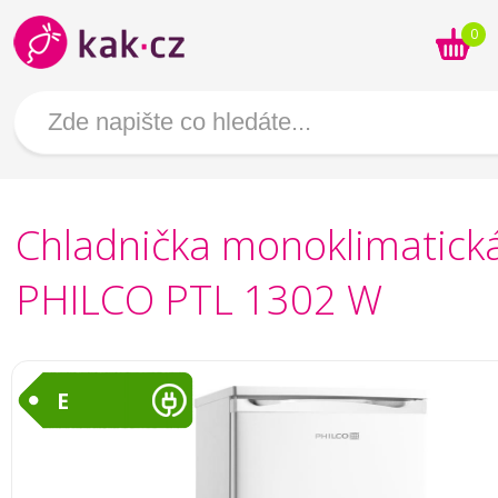
0
Chladnička monoklimatick
PHILCO PTL 1302 W
E