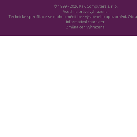
© 1999 - 2026 KaK Computers s. r. o.
Všechna práva vyhrazena.
Technické specifikace se mohou měnit bez výslovného upozornění. Obrá
informativní charakter.
Změna cen vyhrazena.