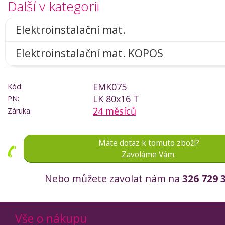
Další v kategorii
Elektroinstalační mat.
Elektroinstalační mat. KOPOS
EMK075
Kód:
LK 80x16 T
PN:
24 měsíců
Záruka:
Máte dotaz k tomuto zboží?
Zavoláme Vám.
Nebo můžete zavolat nám na
326 729 
Vše o nákupu