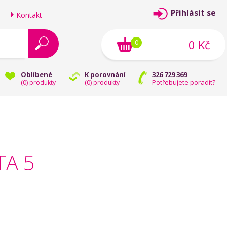
Přihlásit se
Kontakt
0 Kč
0
Oblíbené
K porovnání
326 729 369
Potřebujete poradit?
(
0
) produkty
(
0
) produkty
TA 5