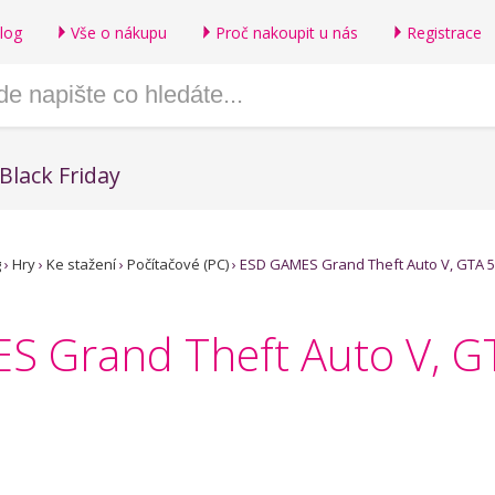
log
Vše o nákupu
Proč nakoupit u nás
Registrace
Black Friday
g
›
Hry
›
Ke stažení
›
Počítačové (PC)
›
ESD GAMES Grand Theft Auto V, GTA 5
S Grand Theft Auto V, G