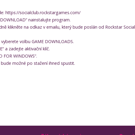
zde: https://socialclub.rockstargames.com/
a „DOWNLOAD“ nainstalujte program.
dně klikněte na odkaz v emailu, který bude poslán od Rockstar Social
lo a vyberete volbu GAME DOWNLOADS.
 a zadejte aktivační klíč.
OAD FOR WINDOWS“.
u bude možné po stažení ihned spustit.