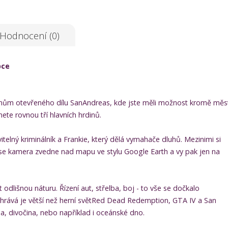
Hodnocení (0)
bce
řenům otevřeného dílu SanAndreas, kde jste měli možnost kromě měs
ete rovnou tří hlavních hrdinů.
itelný kriminálník a Frankie, který dělá vymahače dluhů. Mezinimi si
 se kamera zvedne nad mapu ve stylu Google Earth a vy pak jen na
dlišnou náturu. Řízení aut, střelba, boj - to vše se dočkalo
hrává je větší než herní světRed Dead Redemption, GTA IV a San
, divočina, nebo například i oceánské dno.