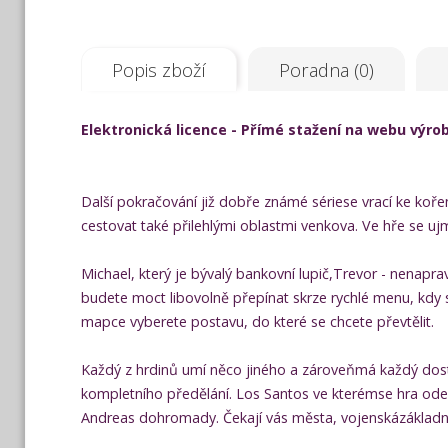
Popis zboží
Poradna (0)
Elektronická licence - Přímé stažení na webu výro
Další pokračování již dobře známé sériese vrací ke ko
cestovat také přilehlými oblastmi venkova. Ve hře se ujm
Michael, který je bývalý bankovní lupič,Trevor - nenaprav
budete moct libovolně přepínat skrze rychlé menu, kdy
mapce vyberete postavu, do které se chcete převtělit.
Každý z hrdinů umí něco jiného a zároveňmá každý dost o
kompletního předělání. Los Santos ve kterémse hra ode
Andreas dohromady. Čekají vás města, vojenskázákladna