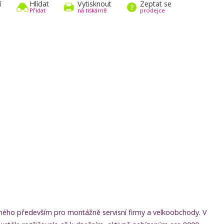
í
Hlídat
Vytisknout
Zeptat se
Přidat
na tiskárně
prodejce
určeného především pro montážně servisní firmy a velkoobchody. V