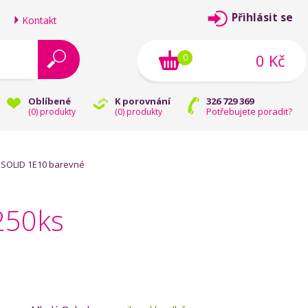
Přihlásit se
Kontakt
0 Kč
0
Oblíbené
K porovnání
326 729 369
Potřebujete poradit?
(
0
) produkty
(
0
) produkty
 SOLID 1E10 barevné
250ks