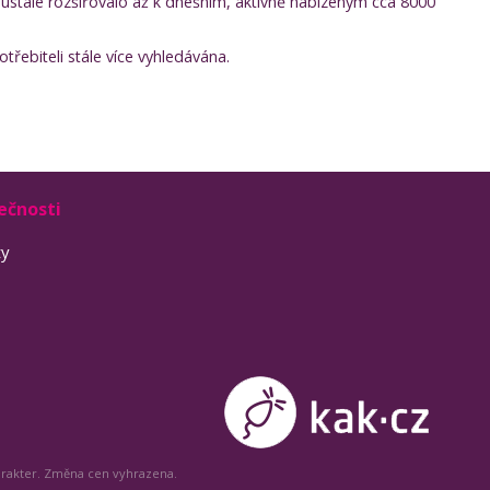
neustále rozšiřovalo až k dnešním, aktivně nabízeným cca 8000
třebiteli stále více vyhledávána.
ečnosti
ty
arakter. Změna cen vyhrazena.