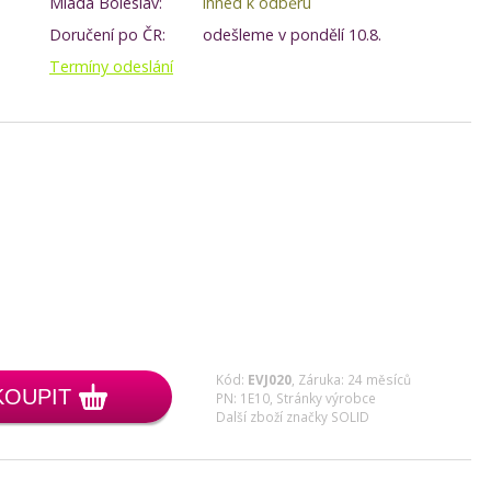
Mladá Boleslav:
ihned k odběru
Doručení po ČR:
odešleme v pondělí 10.8.
Termíny odeslání
Kód:
EVJ020
,
Záruka: 24 měsíců
KOUPIT
PN: 1E10,
Stránky výrobce
Další zboží značky SOLID