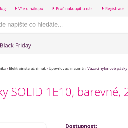
log
Vše o nákupu
Proč nakoupit u nás
Registrace
Black Friday
nika
›
Elektroinstalační mat.
›
Upevňovací materiál
›
Vázací nylonové pásky
ky SOLID 1E10, barevné, 
Dostupnost: