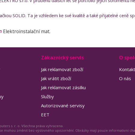
ELEKTRO s.r.o. V průběhu dalších let se portfolio jejich sortimentu 
čkou SOLID. Ta je vzhledem ke své kvalitě a také přijatelné ceně spo
Elektroinstalační mat.
Zákaznický servis
O spol
y
Jak reklamovat zboží
Kontak
Jak vrátit zboží
O nás
Jak reklamovat zásilku
ky
Služby
Autorizované servisy
EET
uters s. r. o. Všechna práva vyhrazena.
 se mohou změnit bez výslovného upozornění. Obrázky mají pouze informativní ch