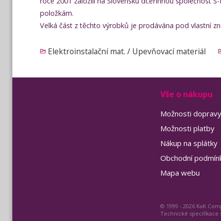
roce 2001 založili na Slovensku dceřinnou společnost S-
položkám.
Velká část z těchto výrobků je prodávána pod vlastní zna
Elektroinstalační mat. / Upevňovací materiál
Vše o nákupu
Možnosti doprav
Možnosti platby
Nákup na splátky
Obchodní podmín
Mapa webu
© 1999 - 2026 KaK Comp
Technické specifikace