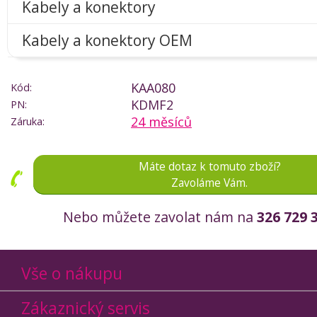
Kabely a konektory
Kabely a konektory OEM
KAA080
Kód:
KDMF2
PN:
24 měsíců
Záruka:
Máte dotaz k tomuto zboží?
Zavoláme Vám.
Nebo můžete zavolat nám na
326 729 
Vše o nákupu
Zákaznický servis