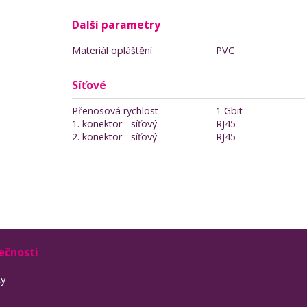
Další parametry
Materiál opláštění
PVC
Síťové
Přenosová rychlost
1 Gbit
1. konektor - síťový
RJ45
2. konektor - síťový
RJ45
ečnosti
ty