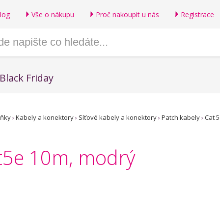
log
Vše o nákupu
Proč nakoupit u nás
Registrace
Black Friday
lňky
›
Kabely a konektory
›
Síťové kabely a konektory
›
Patch kabely
›
Cat 
t5e 10m, modrý