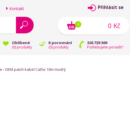
Přihlásit se
Kontakt
0 Kč
0
Oblíbené
K porovnání
326 729 369
Potřebujete poradit?
(
0
) produkty
(
0
) produkty
5e
›
OEM patch kabel Cat5e 10m modrý