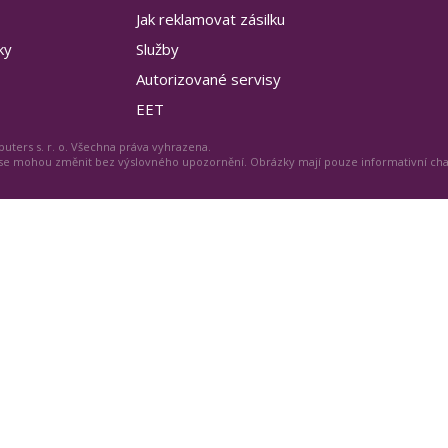
Jak reklamovat zásilku
ky
Služby
Autorizované servisy
EET
uters s. r. o. Všechna práva vyhrazena.
 se mohou změnit bez výslovného upozornění. Obrázky mají pouze informativní ch