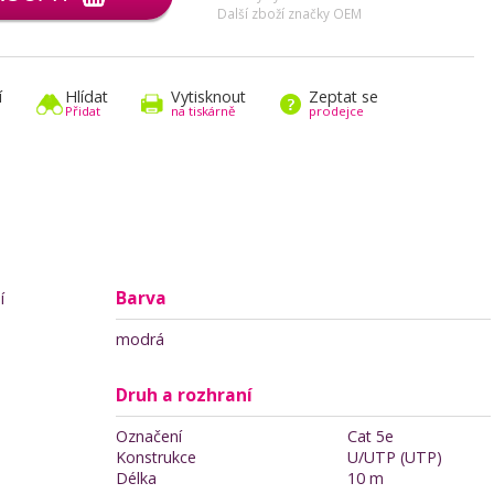
Další zboží značky OEM
í
Hlídat
Vytisknout
Zeptat se
Přidat
na tiskárně
prodejce
Barva
í
modrá
Druh a rozhraní
Označení
Cat 5e
Konstrukce
U/UTP (UTP)
Délka
10 m