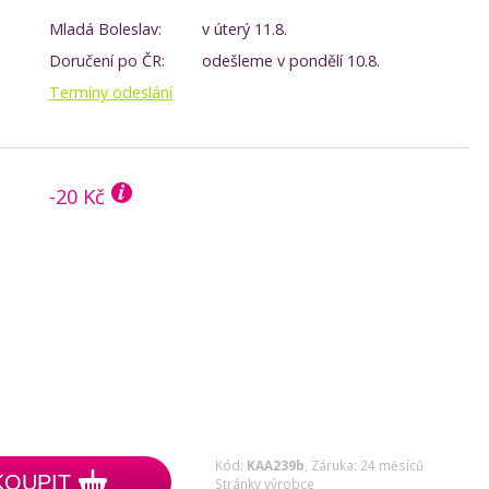
Mladá Boleslav:
v úterý 11.8.
Doručení po ČR:
odešleme v pondělí 10.8.
Termíny odeslání
-20 Kč
Kód:
KAA239b
,
Záruka: 24 měsíců
KOUPIT
Stránky výrobce