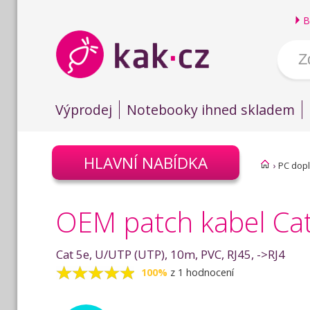
B
Výprodej
Notebooky ihned skladem
HLAVNÍ NABÍDKA
›
PC dop
OEM patch kabel Ca
Cat 5e, U/UTP (UTP), 10m, PVC, RJ45, ->RJ4
100%
z 1 hodnocení