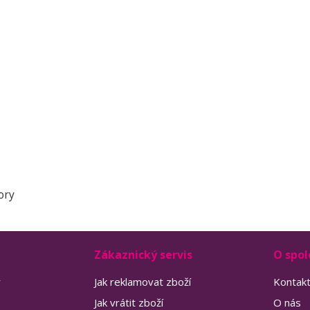
ory
Zákaznický servis
O spol
y
Jak reklamovat zboží
Kontak
Jak vrátit zboží
O nás