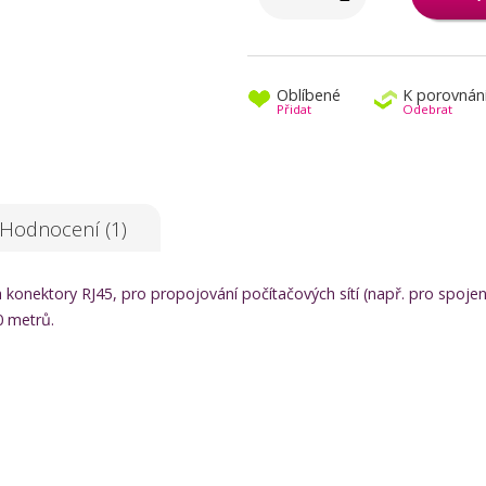
Oblíbené
K porovnán
Přidat
Odebrat
Hodnocení (1)
konektory RJ45, pro propojování počítačových sítí (např. pro spojen
0 metrů.