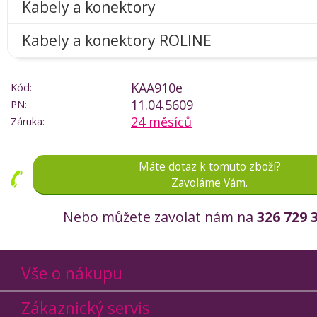
Kabely a konektory
Kabely a konektory ROLINE
KAA910e
Kód:
11.04.5609
PN:
24 měsíců
Záruka:
Máte dotaz k tomuto zboží?
Zavoláme Vám.
Nebo můžete zavolat nám na
326 729 
Vše o nákupu
Zákaznický servis