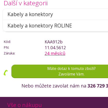
Další v kategorii
Kabely a konektory
Kabely a konektory ROLINE
KAA912b
Kód:
11.04.5612
PN:
24 měsíců
Záruka:
Máte dotaz k tomuto zboží?
Zavoláme Vám.
Nebo můžete zavolat nám na
326 729 
Vše o nákupu