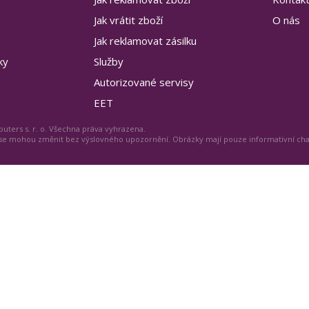
Jak vrátit zboží
O nás
Jak reklamovat zásilku
ky
Služby
Autorizované servisy
EET
uters s. r. o. Všechna práva vyhrazena.
 se mohou změnit bez výslovného upozornění. Obrázky mají pouze informativní ch