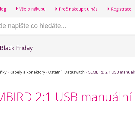
log
Vše o nákupu
Proč nakoupit u nás
Registrace
Black Friday
lňky
›
Kabely a konektory
›
Ostatní
›
Dataswitch
›
GEMBIRD 2:1 USB manuáln
MBIRD 2:1 USB manuální