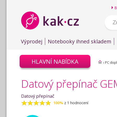
B
Výprodej
Notebooky ihned skladem
HLAVNÍ NABÍDKA
›
PC dop
Datový přepínač GE
Datový přepínač
100%
z 1 hodnocení