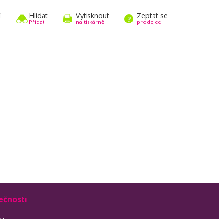
í
Hlídat
Vytisknout
Zeptat se
Přidat
na tiskárně
prodejce
ečnosti
ty