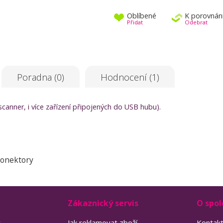
Oblíbené
K porovnán
Přidat
Odebrat
Poradna (0)
Hodnocení (1)
 scanner, i více zařízení připojených do USB hubu).
konektory
Zákaznický servis
O spol
y
Jak reklamovat zboží
Kontak