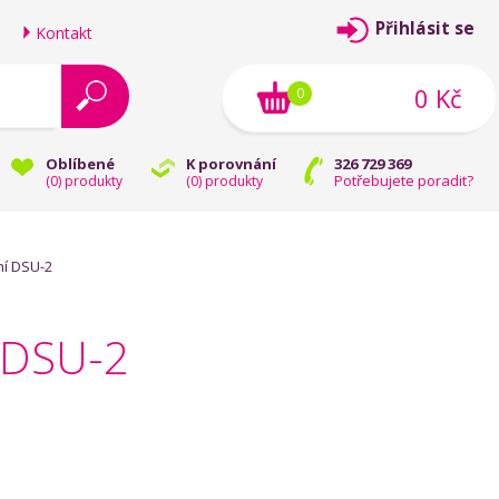
Přihlásit se
Kontakt
0 Kč
0
Oblíbené
K porovnání
326 729 369
Potřebujete poradit?
(
0
) produkty
(
0
) produkty
í DSU-2
 DSU-2