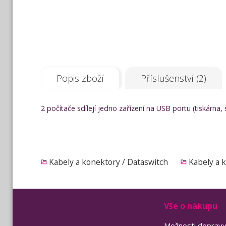
Popis zboží
Příslušenství (2)
2 počítače sdílejí jedno zařízení na USB portu (tiskárna,
Kabely a konektory / Dataswitch
Kabely a 
Vše o nákupu
Možnosti doprav