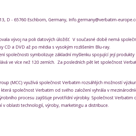
 13, D - 65760 Eschborn, Germany, Info.germany@verbatim-europe.
ovala vývoj na poli datových úložišť. V současné době nemá společn
sky CD a DVD až po média s vysokým rozlišením Blu-ray.
ení společnosti symbolizuje základní myšlenku spojující její produk
vá ve více než 120 zemích. Za posledních pět let společnost Verbat
roup (MCC) využívá společnost Verbatim rozsáhlých možností výzkumu 
, která společnost Verbatim od svého založení vyhrála v mezinárodní
robního procesu zajišťuje prvotřídní výrobky. Společnost Verbatim d
v oblasti technologií, výroby, marketingu a distribuce.