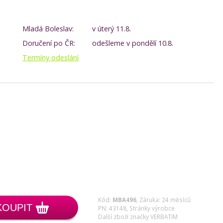
Mladá Boleslav:
v úterý 11.8.
Doručení po ČR:
odešleme v pondělí 10.8.
Termíny odeslání
Kód:
MBA496
,
Záruka: 24 měsíců
KOUPIT
PN: 43148,
Stránky výrobce
Další zboží značky VERBATIM