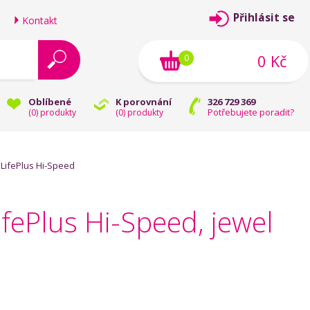
Přihlásit se
Kontakt
0 Kč
0
Oblíbené
K porovnání
326 729 369
Potřebujete poradit?
(
0
) produkty
(
0
) produkty
LifePlus Hi-Speed
Plus Hi-Speed, jewel