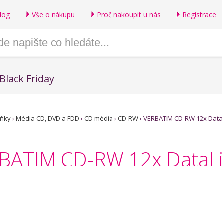
log
Vše o nákupu
Proč nakoupit u nás
Registrace
Black Friday
lňky
›
Média CD, DVD a FDD
›
CD média
›
CD-RW
›
VERBATIM CD-RW 12x Data
TIM CD-RW 12x DataLife