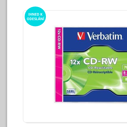
IHNED
K
ODESLÁNÍ