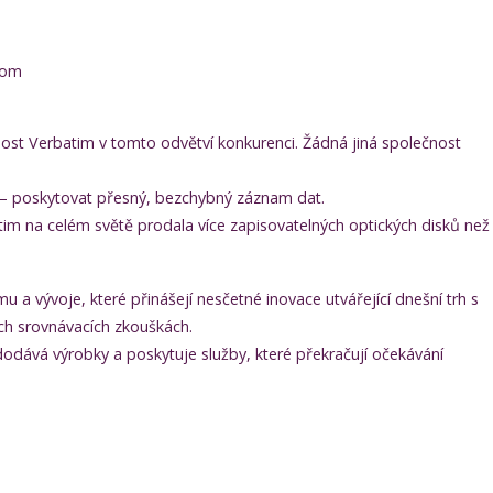
com
ost Verbatim v tomto odvětví konkurenci. Žádná jiná společnost
ty – poskytovat přesný, bezchybný záznam dat.
im na celém světě prodala více zapisovatelných optických disků než
a vývoje, které přinášejí nesčetné inovace utvářející dnešní trh s
ch srovnávacích zkouškách.
odává výrobky a poskytuje služby, které překračují očekávání