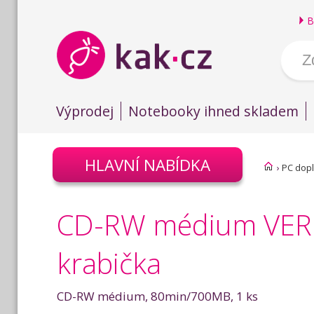
B
Výprodej
Notebooky ihned skladem
HLAVNÍ NABÍDKA
›
PC dop
CD-RW médium VERBA
krabička
CD-RW médium, 80min/700MB, 1 ks