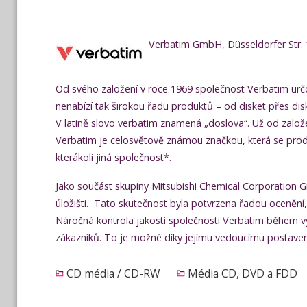
Verbatim GmbH, Düsseldorfer Str.
Od svého založení v roce 1969 společnost Verbatim urč
nenabízí tak širokou řadu produktů – od disket přes di
V latině slovo verbatim znamená „doslova“. Už od založ
Verbatim je celosvětově známou značkou, která se prodá
kterákoli jiná společnost*.
Jako součást skupiny Mitsubishi Chemical Corporation G
úložišti. Tato skutečnost byla potvrzena řadou ocenění
Náročná kontrola jakosti společnosti Verbatim během vý
zákazníků. To je možné díky jejímu vedoucímu postavení 
CD média / CD-RW
Média CD, DVD a FDD