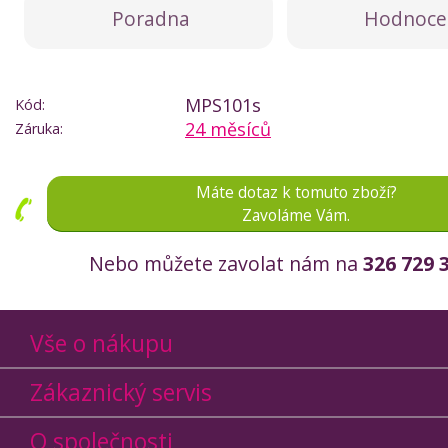
Poradna
Hodnoce
MPS101s
Kód:
24 měsíců
Záruka:
Máte dotaz k tomuto zboží?
Zavoláme Vám.
Nebo můžete zavolat nám na
326 729 
Vše o nákupu
Zákaznický servis
O společnosti