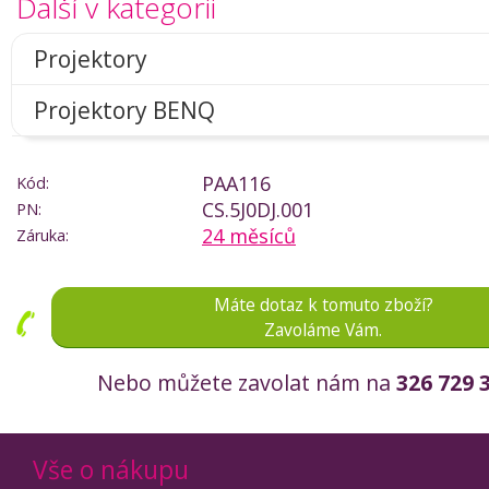
Další v kategorii
Projektory
Projektory BENQ
PAA116
Kód:
CS.5J0DJ.001
PN:
24 měsíců
Záruka:
Máte dotaz k tomuto zboží?
Zavoláme Vám.
Nebo můžete zavolat nám na
326 729 
Vše o nákupu