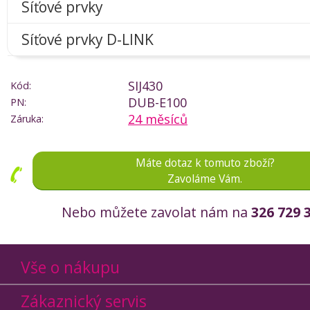
Síťové prvky
Síťové prvky D-LINK
SIJ430
Kód:
DUB-E100
PN:
24 měsíců
Záruka:
Máte dotaz k tomuto zboží?
Zavoláme Vám.
Nebo můžete zavolat nám na
326 729 
Vše o nákupu
Zákaznický servis