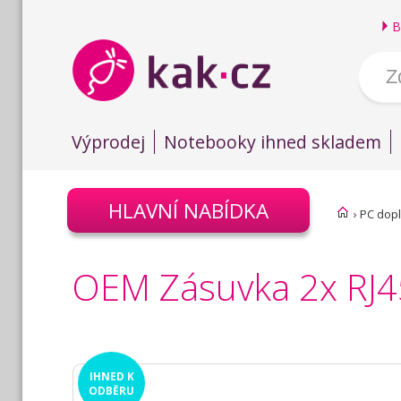
B
Výprodej
Notebooky ihned skladem
HLAVNÍ NABÍDKA
›
PC dop
OEM Zásuvka 2x RJ45 
IHNED
K
ODBĚRU