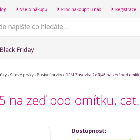
log
Vše o nákupu
Proč nakoupit u nás
Registrace
Black Friday
lňky
›
Síťové prvky
›
Pasivní prvky
›
OEM Zásuvka 2x RJ45 na zeď pod omítku, 
na zeď pod omítku, cat.6,
Dostupnost: