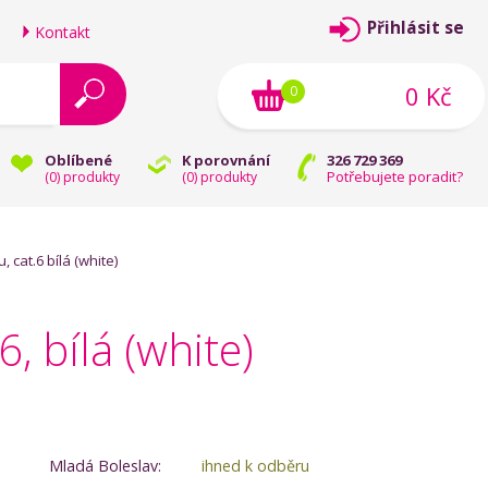
Přihlásit se
Kontakt
0 Kč
0
Oblíbené
K porovnání
326 729 369
Potřebujete poradit?
(
0
) produkty
(
0
) produkty
cat.6 bílá (white)
 bílá (white)
Mladá Boleslav:
ihned k odběru