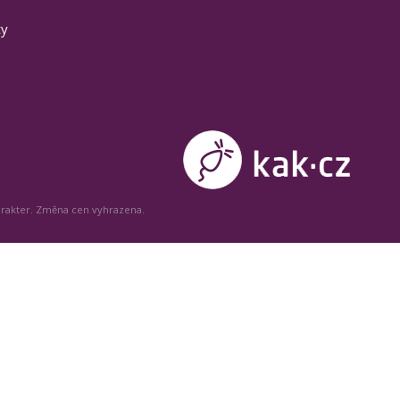
ty
arakter. Změna cen vyhrazena.