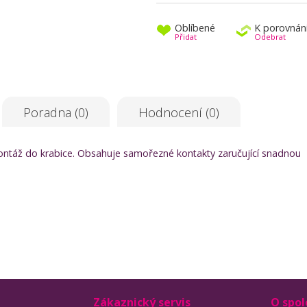
Oblíbené
K porovnán
Přidat
Odebrat
Poradna (0)
Hodnocení (0)
ontáž do krabice. Obsahuje samořezné kontakty zaručující snadnou
Zákaznický servis
O spol