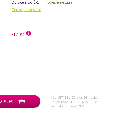
Doručení po ČR:
odešleme zítra
Termíny odeslání
-17 Kč
Kód:
SIT153b
,
Záruka: 24 měsíců
KOUPIT
PN: 25.16.8494,
Stránky výrobce
Další zboží značky OEM