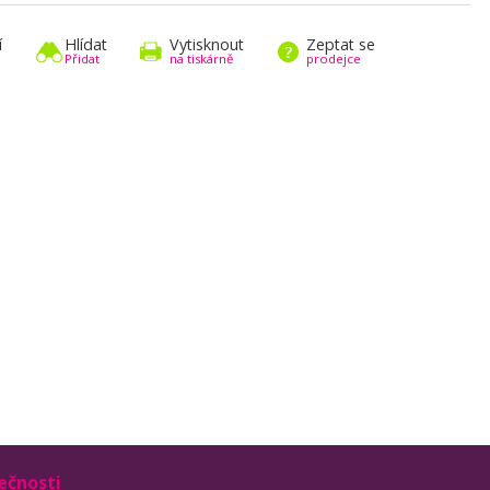
í
Hlídat
Vytisknout
Zeptat se
Přidat
na tiskárně
prodejce
ečnosti