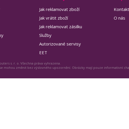
y
Jak reklamovat zboží
Kontak
Jak vrátit zboží
O nás
Jak reklamovat zásilku
ky
Služby
Autorizované servisy
EET
uters s. r. o. Všechna práva vyhrazena.
 se mohou změnit bez výslovného upozornění. Obrázky mají pouze informativní ch