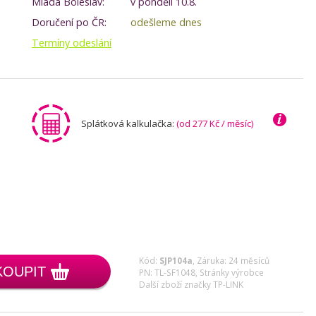
Mladá Boleslav:
v pondělí 10.8.
Doručení po ČR:
odešleme dnes
Termíny odeslání
Splátková kalkulačka:
(od 277 Kč / měsíc)
Kód:
SJP104a
,
Záruka: 24 měsíců
KOUPIT
PN: TL-SF1048,
Stránky výrobce
Další zboží značky TP-LINK