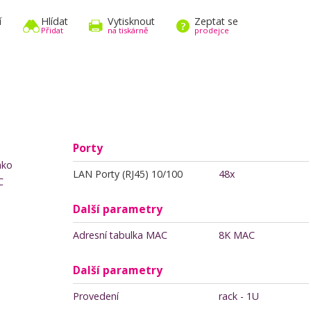
í
Hlídat
Vytisknout
Zeptat se
Přidat
na tiskárně
prodejce
Porty
ako
LAN Porty (RJ45) 10/100
48x
C
Další parametry
Adresní tabulka MAC
8K MAC
Další parametry
Provedení
rack - 1U