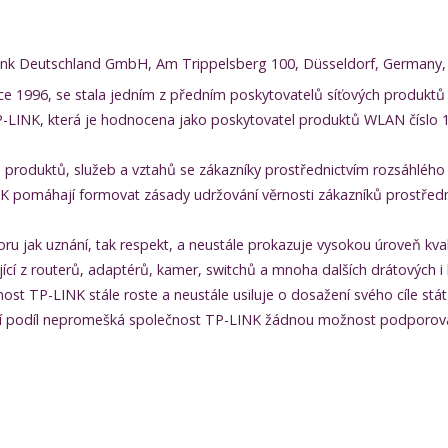
Link Deutschland GmbH, Am Trippelsberg 100, Düsseldorf, Germany, 
ce 1996, se stala jedním z předním poskytovatelů síťových produkt
-LINK, která je hodnocena jako poskytovatel produktů WLAN číslo 1,
h produktů, služeb a vztahů se zákazníky prostřednictvím rozsáhlého
K pomáhají formovat zásady udržování věrnosti zákazníků prostřednic
oru jak uznání, tak respekt, a neustále prokazuje vysokou úroveň kva
jící z routerů, adaptérů, kamer, switchů a mnoha dalších drátových i
st TP-LINK stále roste a neustále usiluje o dosažení svého cíle stá
tržní podíl nepromešká společnost TP-LINK žádnou možnost podporovat