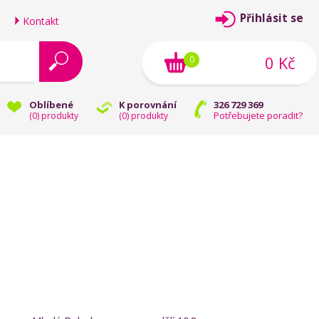
Přihlásit se
Kontakt
0 Kč
0
Oblíbené
K porovnání
326 729 369
Potřebujete poradit?
(
0
) produkty
(
0
) produkty