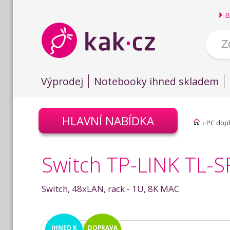
B
Výprodej
Notebooky ihned skladem
HLAVNÍ NABÍDKA
›
PC dop
Switch TP-LINK TL-
Switch, 48xLAN, rack - 1U, 8K MAC
IHNED
K
DOPRAVA