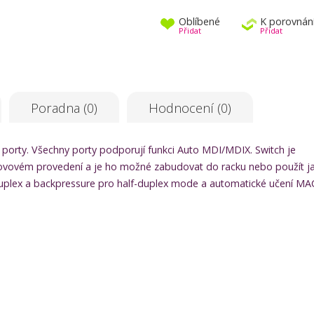
Oblíbené
K porovnán
Přidat
Přidat
Poradna (0)
Hodnocení (0)
 porty. Všechny porty podporují funkci Auto MDI/MDIX. Switch je
v kovovém provedení a je ho možné zabudovat do racku nebo použít j
Duplex a backpressure pro half-duplex mode a automatické učení MA