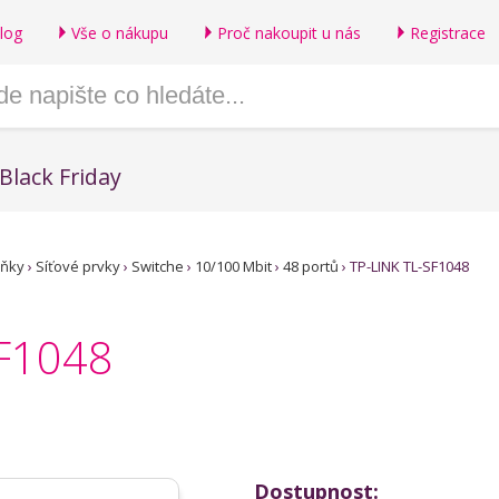
log
Vše o nákupu
Proč nakoupit u nás
Registrace
Black Friday
lňky
›
Síťové prvky
›
Switche
›
10/100 Mbit
›
48 portů
›
TP-LINK TL-SF1048
SF1048
Dostupnost: