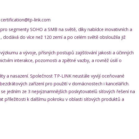
certification@tp-link.com
ů pro segmenty SOHO a SMB na světě, díky nabídce inovativních a
 dodává do více než 120 zemí a po celém světě obsloužila již
 výzkumu a vývoje, přísných postupů zajišťování jakosti a účinných
tvím interakce, pozornosti a zpětné vazby, a rovněž úsilí o
lity a nasazení. Společnost TP-LINK neustále vyvíjí oceňované
 bezdrátových zařízení pro použití v domácnostech i kancelářích.
t se jedním ze 3 nejvýznamnějších poskytovatelů síťových řešení na
 příležitosti k dalšímu pokroku v oblasti síťových produktů a