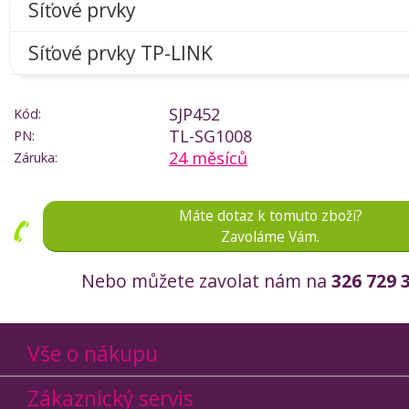
Síťové prvky
Síťové prvky TP-LINK
SJP452
Kód:
TL-SG1008
PN:
24 měsíců
Záruka:
Máte dotaz k tomuto zboží?
Zavoláme Vám.
Nebo můžete zavolat nám na
326 729 
Vše o nákupu
Zákaznický servis