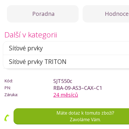
Poradna
Hodnoce
Další v kategorii
Síťové prvky
Síťové prvky TRITON
SJT550c
Kód:
RBA-09-AS3–CAX–C1
PN:
24 měsíců
Záruka:
Máte dotaz k tomuto zboží?
Zavoláme Vám.