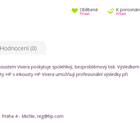
Oblíbené
K porovnán
Přidat
Přidat
Hodnocení (0)
oustem Vivera poskytuje spolehlivý, bezproblémový tisk. Výsledkem
azety HP s inkousty HP Vivera umožňují profesionální výsledky při
 Praha 4 - Michle, reg@hp.com