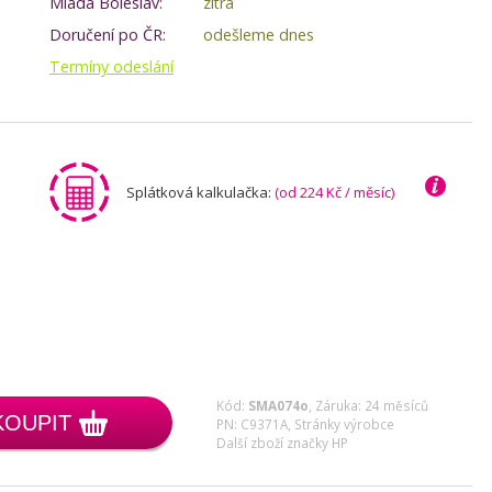
Mladá Boleslav:
zítra
Doručení po ČR:
odešleme dnes
Termíny odeslání
Splátková kalkulačka:
(od 224 Kč / měsíc)
Kód:
SMA074o
,
Záruka: 24 měsíců
KOUPIT
PN: C9371A,
Stránky výrobce
Další zboží značky HP