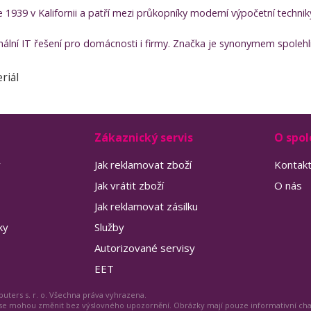
 1939 v Kalifornii a patří mezi průkopníky moderní výpočetní technik
onální IT řešení pro domácnosti i firmy. Značka je synonymem spolehliv
riál
Zákaznický servis
O spol
y
Jak reklamovat zboží
Kontak
Jak vrátit zboží
O nás
Jak reklamovat zásilku
ky
Služby
Autorizované servisy
EET
uters s. r. o. Všechna práva vyhrazena.
 se mohou změnit bez výslovného upozornění. Obrázky mají pouze informativní ch