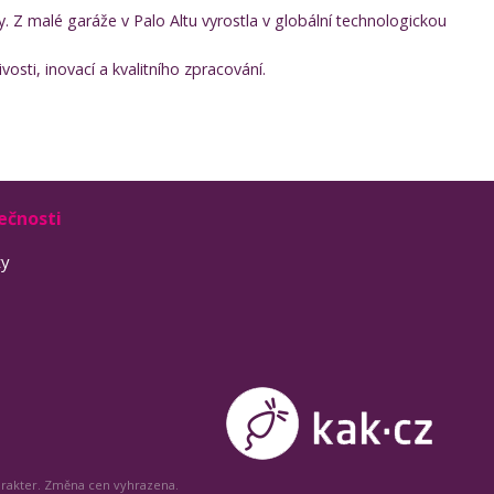
y. Z malé garáže v Palo Altu vyrostla v globální technologickou
osti, inovací a kvalitního zpracování.
ečnosti
ty
arakter. Změna cen vyhrazena.