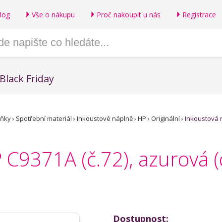
log
Vše o nákupu
Proč nakoupit u nás
Registrace
Black Friday
lňky
›
Spotřební materiál
›
Inkoustové náplně
›
HP
›
Originální
›
Inkoustová 
 C9371A (č.72), azurová (
Dostupnost: