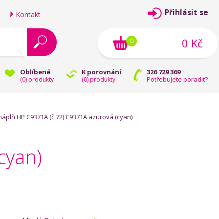
Přihlásit se
Kontakt
0 Kč
0
Oblíbené
K porovnání
326 729 369
Potřebujete poradit?
(
0
) produkty
(
0
) produkty
náplň HP C9371A (č.72) C9371A azurová (cyan)
cyan)