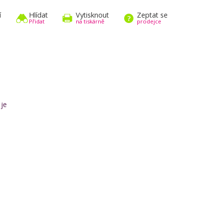
í
Hlídat
Vytisknout
Zeptat se
Přidat
na tiskárně
prodejce
 je