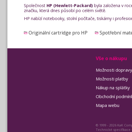
Společnost
HP (Hewlett-Packard)
byla založena v roce
značku, která dnes působí po celém světě.
HP nabízí notebooky, stolní počítače, tiskárny i profesi
Originální cartridge pro HP
Spotřební mate
Vše o nákupu
Možnosti doprav
Možnosti platby
Nákup na splátky
Obchodní podmín
Mapa webu
© 1999 - 2026 KaK Comp
Technické specifikace