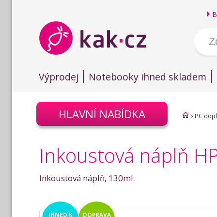
B
Výprodej
Notebooky ihned skladem
HLAVNÍ NABÍDKA
›
PC dop
Inkoustová náplň HP
Inkoustová náplň, 130ml
IHNED
K
DOPRAVA