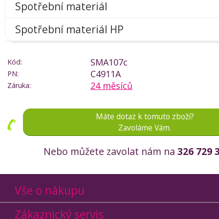
Spotřební materiál
Spotřební materiál HP
SMA107c
Kód:
C4911A
PN:
24 měsíců
Záruka:
Máte dotaz k tomuto zboží?
Zavoláme Vám.
Nebo můžete zavolat nám na
326 729 
Vše o nákupu
Zákaznický servis