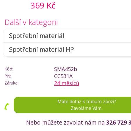
369 Kč
Další v kategorii
Spotřební materiál
Spotřební materiál HP
SMA452b
Kód:
CC531A
PN:
24 měsíců
Záruka:
Máte dotaz k tomuto zboží?
Zavoláme Vám.
Nebo můžete zavolat nám na
326 729 