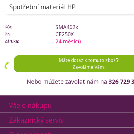
Spotřební materiál HP
SMA462x
Kód:
CE250X
PN:
24 měsíců
Záruka:
Máte dotaz k tomuto zboží?
Zavoláme Vám.
Nebo můžete zavolat nám na
326 729 
Vše o nákupu
Zákaznický servis