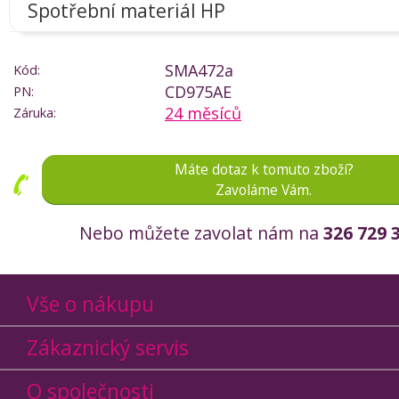
Spotřební materiál HP
SMA472a
Kód:
CD975AE
PN:
24 měsíců
Záruka:
Máte dotaz k tomuto zboží?
Zavoláme Vám.
Nebo můžete zavolat nám na
326 729 
Vše o nákupu
Zákaznický servis
O společnosti