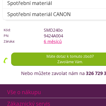
Spotřební materiál
Spotřební materiál CANON
SMD240o
Kód:
9424A004
PN:
6 měsíců
Záruka:
Máte dotaz k tomuto zboží?
Zavoláme Vám.
Nebo můžete zavolat nám na
326 729 
Vše o nákupu
Zákaznický servis