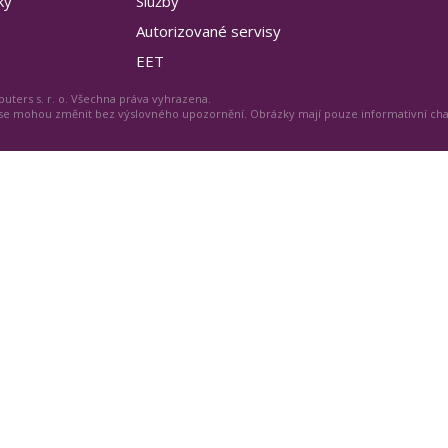
ky
Služby
Autorizované servisy
EET
uters s. r. o. Všechna práva vyhrazena.
 se mohou změnit bez výslovného upozornění. Obrázky mají pouze informativní ch