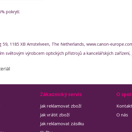
5% pokrytí.
g 59, 1185 XB Amstelveen, The Netherlands, www.canon-europe.co
ím světovým výrobcem optických přístrojů a kancelářských zařízení, j
eriál
Zákaznický servis
O spol
y
Jak reklamovat zboží
Kontak
Jak vrátit zboží
O nás
Jak reklamovat zásilku