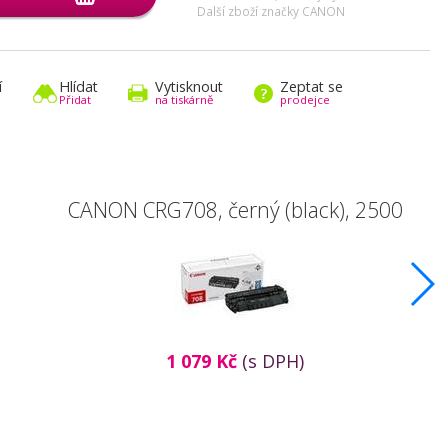
Další zboží značky CANON
í
Hlídat
Vytisknout
Zeptat se
Přidat
na tiskárně
prodejce
CANON CRG708, černý (black), 2500
1 079 Kč
(s DPH)