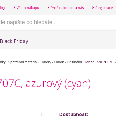
log
Vše o nákupu
Proč nakoupit u nás
Registrace
Black Friday
lňky
›
Spotřební materiál
›
Tonery
›
Canon
›
Originální
›
Toner CANON CRG-70
7C, azurový (cyan)
Dostupnost: