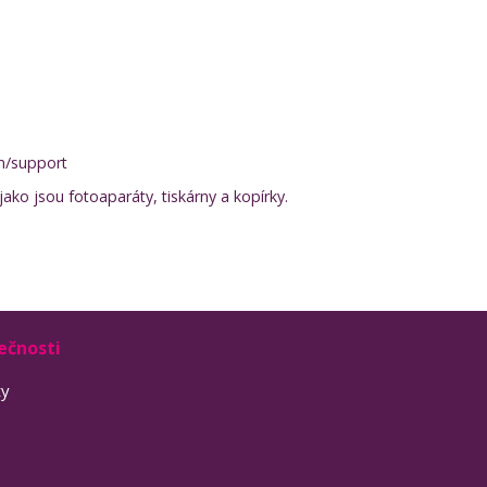
m/support
ako jsou fotoaparáty, tiskárny a kopírky.
ečnosti
ty