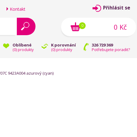
Přihlásit se
Kontakt
0 Kč
0
Oblíbené
K porovnání
326 729 369
Potřebujete poradit?
(
0
) produkty
(
0
) produkty
7C 9423A004 azurový (cyan)