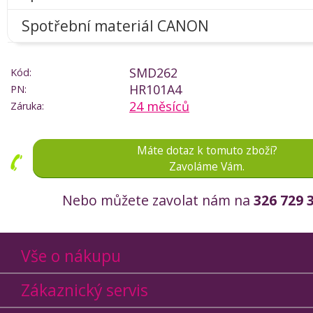
Spotřební materiál CANON
SMD262
Kód:
HR101A4
PN:
24 měsíců
Záruka:
Máte dotaz k tomuto zboží?
Zavoláme Vám.
Nebo můžete zavolat nám na
326 729 
Vše o nákupu
Zákaznický servis