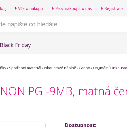
log
Vše o nákupu
Proč nakoupit u nás
Registrace
Black Friday
lňky
›
Spotřební materiál
›
Inkoustové náplně
›
Canon
›
Originální
›
Inkoust
ANON PGI-9MB, matná čer
Dostupnost: