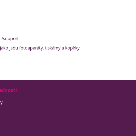
m/support
ako jsou fotoaparáty, tiskárny a kopírky.
ečnosti
ty