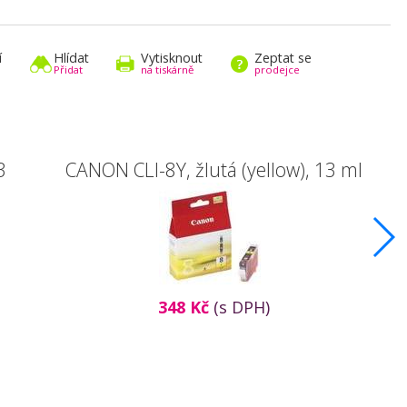
í
Hlídat
Vytisknout
Zeptat se
Přidat
na tiskárně
prodejce
3
CANON CLI-8Y, žlutá (yellow), 13 ml
348 Kč
(s DPH)