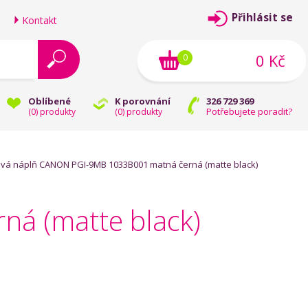
Přihlásit se
Kontakt
0 Kč
0
Oblíbené
K porovnání
326 729 369
Potřebujete poradit?
(
0
) produkty
(
0
) produkty
ová náplň CANON PGI-9MB 1033B001 matná černá (matte black)
ná (matte black)