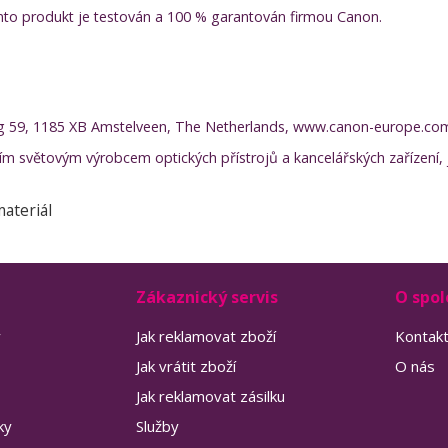
Tento produkt je testován a 100 % garantován firmou Canon.
g 59, 1185 XB Amstelveen, The Netherlands, www.canon-europe.co
ím světovým výrobcem optických přístrojů a kancelářských zařízení, j
ateriál
Zákaznický servis
O spol
y
Jak reklamovat zboží
Kontak
Jak vrátit zboží
O nás
Jak reklamovat zásilku
ky
Služby