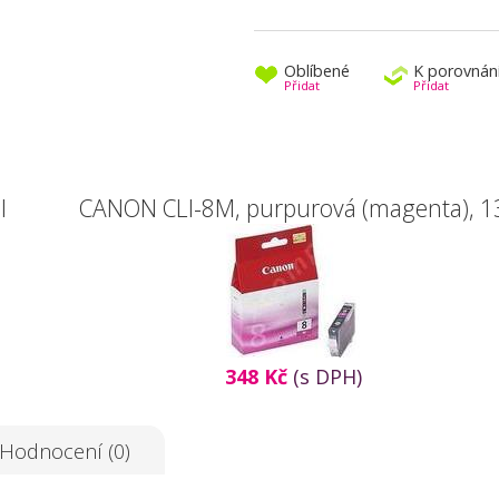
Oblíbené
K porovnán
Přidat
Přidat
l
CANON CLI-8M, purpurová (magenta), 1
348 Kč
(s DPH)
Hodnocení (0)