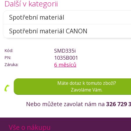
Další v kategorii
Spotřební materiál
Spotřební materiál CANON
SMD335i
Kód:
1035B001
PN:
6 měsíců
Záruka:
Máte dotaz k tomuto zboží?
Zavoláme Vám.
Nebo můžete zavolat nám na
326 729 
Vše o nákupu