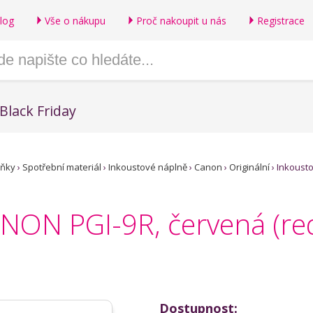
log
Vše o nákupu
Proč nakoupit u nás
Registrace
Black Friday
lňky
›
Spotřební materiál
›
Inkoustové náplně
›
Canon
›
Originální
›
Inkoust
NON PGI-9R, červená (re
Dostupnost: