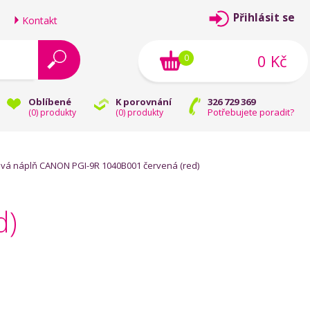
Přihlásit se
Kontakt
0 Kč
0
Oblíbené
K porovnání
326 729 369
Potřebujete poradit?
(
0
) produkty
(
0
) produkty
ová náplň CANON PGI-9R 1040B001 červená (red)
d)