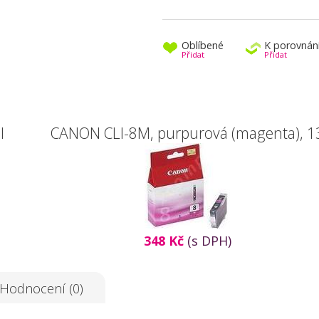
Oblíbené
K porovnán
Přidat
Přidat
l
CANON CLI-8M, purpurová (magenta), 1
348 Kč
(s DPH)
Hodnocení (0)