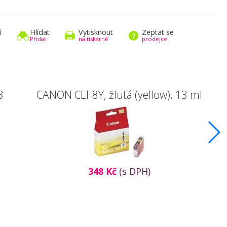
í
Hlídat
Vytisknout
Zeptat se
Přidat
na tiskárně
prodejce
3
CANON CLI-8Y, žlutá (yellow), 13 ml
348 Kč
(s DPH)