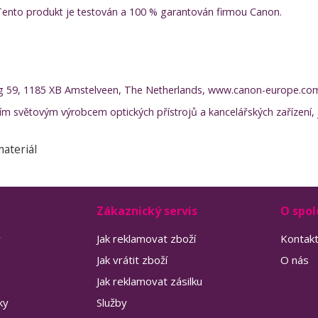
. Tento produkt je testován a 100 % garantován firmou Canon.
g 59, 1185 XB Amstelveen, The Netherlands, www.canon-europe.co
ím světovým výrobcem optických přístrojů a kancelářských zařízení, j
ateriál
Zákaznický servis
O spol
y
Jak reklamovat zboží
Kontak
Jak vrátit zboží
O nás
Jak reklamovat zásilku
ky
Služby