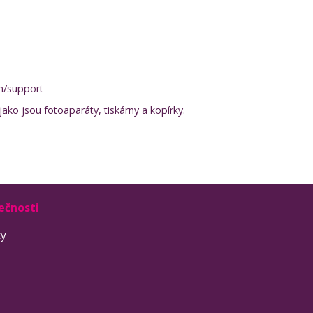
m/support
ako jsou fotoaparáty, tiskárny a kopírky.
ečnosti
ty