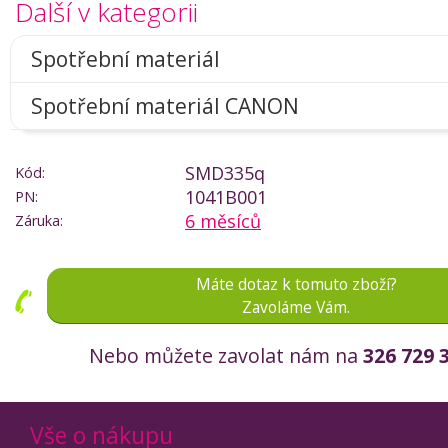
Další v kategorii
Spotřební materiál
Spotřební materiál CANON
SMD335q
Kód:
1041B001
PN:
6 měsíců
Záruka:
Máte dotaz k tomuto zboží?
Zavoláme Vám.
Nebo můžete zavolat nám na
326 729 
Vše o nákupu