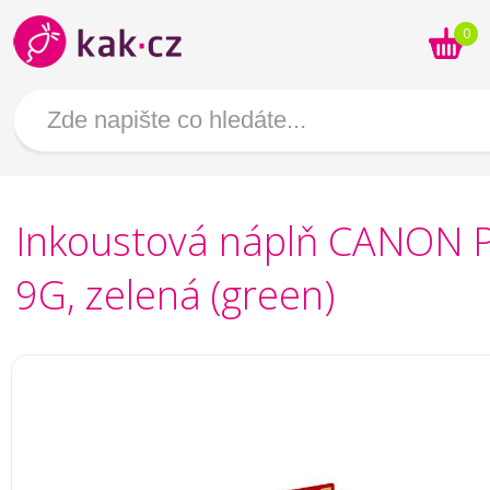
0
Inkoustová náplň CANON P
9G, zelená (green)