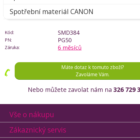
Spotřební materiál CANON
SMD384
Kód:
PG50
PN:
6 měsíců
Záruka:
Máte dotaz k tomuto zboží?
Zavoláme Vám.
Nebo můžete zavolat nám na
326 729 
Vše o nákupu
Zákaznický servis