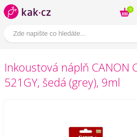
0
Inkoustová náplň CANON C
521GY, šedá (grey), 9ml