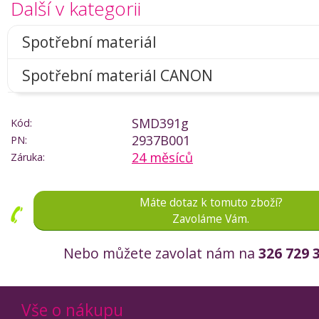
Další v kategorii
Spotřební materiál
Spotřební materiál CANON
SMD391g
Kód:
2937B001
PN:
24 měsíců
Záruka:
Máte dotaz k tomuto zboží?
Zavoláme Vám.
Nebo můžete zavolat nám na
326 729 
Vše o nákupu